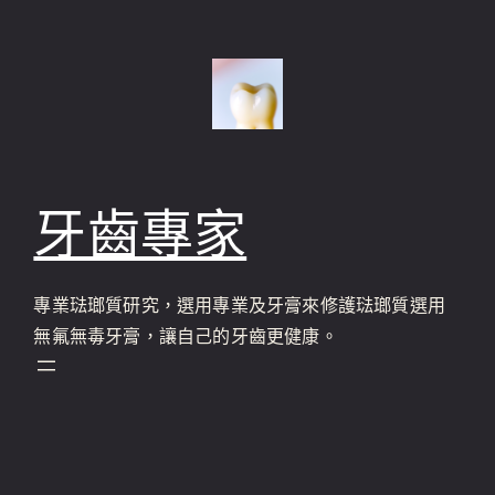
跳
至
主
要
內
容
牙齒專家
專業琺瑯質研究，選用專業及牙膏來修護琺瑯質選用
無氟無毒牙膏，讓自己的牙齒更健康。