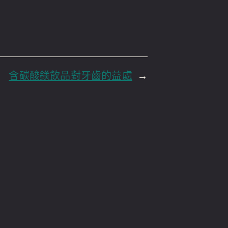
含碳酸鎂飲品對牙齒的益處
→