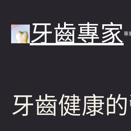
跳
至
牙齒專家
主
專
要
內
容
牙齒健康的