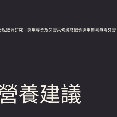
業琺瑯質研究，選用專業及牙膏來修護琺瑯質選用無氟無毒牙膏
營養建議