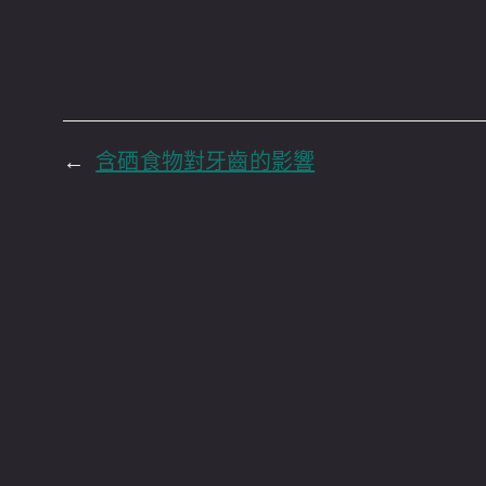
←
含硒食物對牙齒的影響