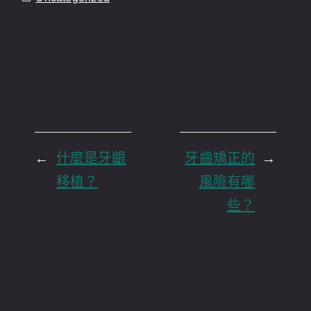
←
什麼是牙齦
牙齒矯正的
→
移植？
風險有哪
些？