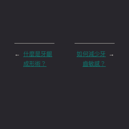
←
什麼是牙齦
如何減少牙
→
成形術？
齒敏感？