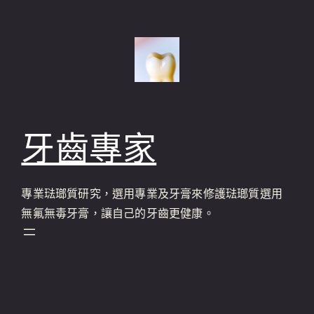
跳
至
主
要
內
容
牙齒專家
專業琺瑯質研究，選用專業及牙膏來修護琺瑯質選用
無氟無毒牙膏，讓自己的牙齒更健康。