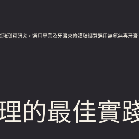
業琺瑯質研究，選用專業及牙膏來修護琺瑯質選用無氟無毒牙膏
理的最佳實