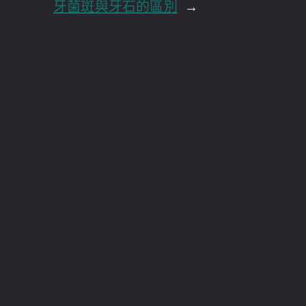
牙菌斑與牙石的區別
→