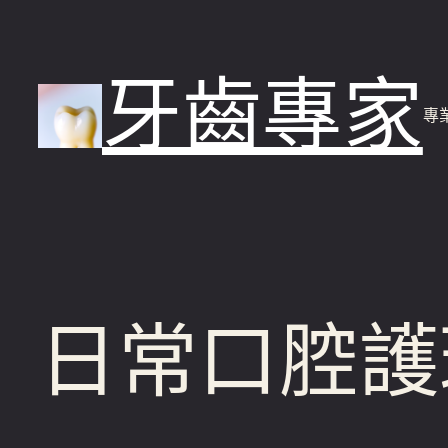
跳
至
牙齒專家
主
專
要
內
容
日常口腔護