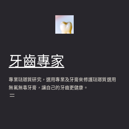
跳
至
主
要
內
容
牙齒專家
專業琺瑯質研究，選用專業及牙膏來修護琺瑯質選用
無氟無毒牙膏，讓自己的牙齒更健康。