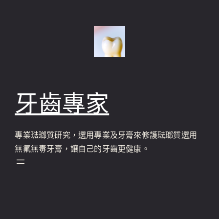
跳
至
主
要
內
容
牙齒專家
專業琺瑯質研究，選用專業及牙膏來修護琺瑯質選用
無氟無毒牙膏，讓自己的牙齒更健康。